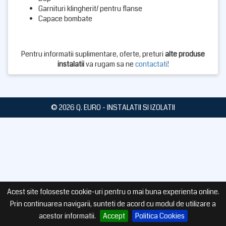
Garnituri klingherit/ pentru flanse
Capace bombate
Pentru informatii suplimentare, oferte, preturi
alte produse
instalatii
va rugam sa ne
contactati
!
© 2026 Q. EURO - INSTALATII SI IZOLATII
Acest site foloseste cookie-uri pentru o mai buna experienta online.
Prin continuarea navigarii, sunteti de acord cu modul de utilizare a
acestor informatii.
Accept
Politica Cookies