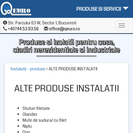
PRODUSE SI SERVICII
Str. Parcului 83 W, Sector 1, Bucuresti
Toggl
+40744.53.93.58
office@qeuro.ro
navig
Produse si izolatii pentru case,
cladiri nerezidentiale si industriale
Instalatii - produse
› ALTE PRODUSE INSTALATII
ALTE PRODUSE INSTALATII
Stuturi filetate
Olandez
Mufe de sudura/ cu filet
Niplu
Dop