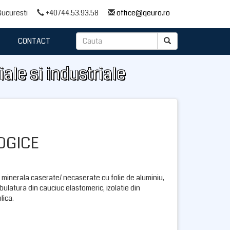
 Bucuresti
+40744.53.93.58
office@qeuro.ro
CONTACT
iale si industriale
OGICE
a minerala caserate/ necaserate cu folie de aluminiu,
bulatura din cauciuc elastomeric, izolatie din
lica.