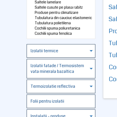
Saltele lamelare
Sal
Saltele cusute pe plasa rabitz
Produse pentru climatizare
Sal
Tubulatura din cauciuc elastomeric
Tubulatura polietilena
Cochilii spuma poliuretanica
Pr
Cochilii spuma fenolica
Tu
Izolatii termice
Tub
Izolatii fatade / Termosistem
Co
vata minerala bazaltica
Co
Termoizolatie reflectiva
Folii pentru izolatii
Instalatii - produse