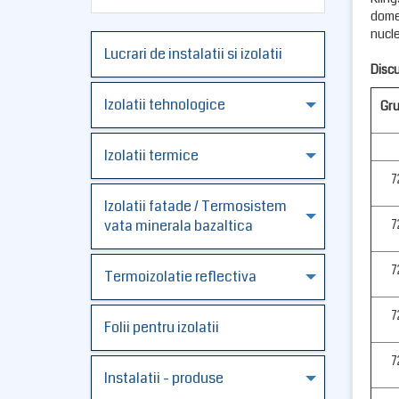
domen
nucle
Lucrari de instalatii si izolatii
Discu
Izolatii tehnologice
Gr
Izolatii termice
7
Izolatii fatade / Termosistem
vata minerala bazaltica
7
7
Termoizolatie reflectiva
7
Folii pentru izolatii
7
Instalatii - produse