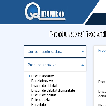
Produse si izolati
Prod
Consumabile sudura
Produse abrazive
Discuri abrazive
Benzi abrazive
Discu
Discuri de debitat
Discuri de debitat diamantate
Discu
Discuri de polizat
debav
Role abrazive
Benzi late
Kling