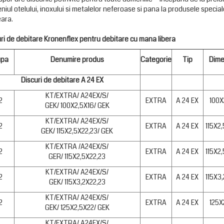
iul otelului, inoxului si metalelor neferoase si pana la produsele special
ara.
ri de debitare Kronenflex pentru debitare cu mana libera
upa
Denumire produs
Categorie
Tip
Dime
Discuri de debitare A 24 EX
KT/EXTRA/ A24EX/S/
2
EXTRA
A 24 EX
100X
GEK/ 100X2,5X16/ GEK
KT/EXTRA/ A24EX/S/
2
EXTRA
A 24 EX
115X2
GEK/ 115X2,5X22,23/ GEK
KT/EXTRA /A24EX/S/
2
EXTRA
A 24 EX
115X2
GER/ 115X2,5X22,23
KT/EXTRA/ A24EX/S/
2
EXTRA
A 24 EX
115X3
GEK/ 115X3,2X22,23
KT/EXTRA/ A24EX/S/
2
EXTRA
A 24 EX
125X
GEK/ 125X2,5X22/ GEK
KT/EXTRA/ A24EX/S/