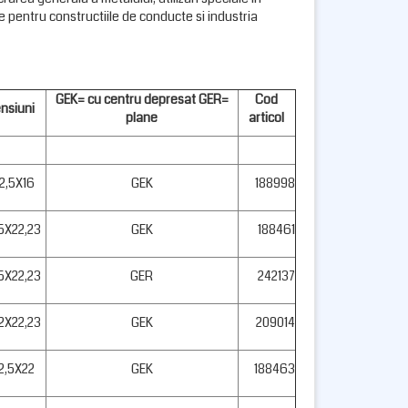
e pentru constructiile de conducte si industria
GEK= cu centru depresat GER=
Cod
nsiuni
plane
articol
2,5X16
GEK
188998
,5X22,23
GEK
188461
,5X22,23
GER
242137
,2X22,23
GEK
209014
2,5X22
GEK
188463