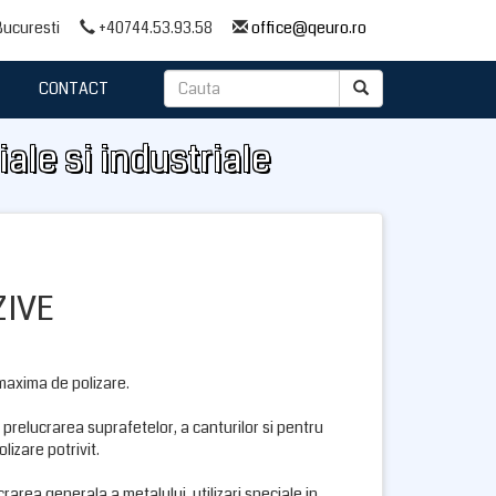
 Bucuresti
+40744.53.93.58
office@qeuro.ro
CONTACT
iale si industriale
ZIVE
 maxima de polizare.
 prelucrarea suprafetelor, a canturilor si pentru
izare potrivit.
rarea generala a metalului, utilizari speciale in