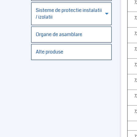
7
Sisteme de protectie instalatii
/ izolatii
7
7
Organe de asamblare
7
Alte produse
7
7
7
7
7