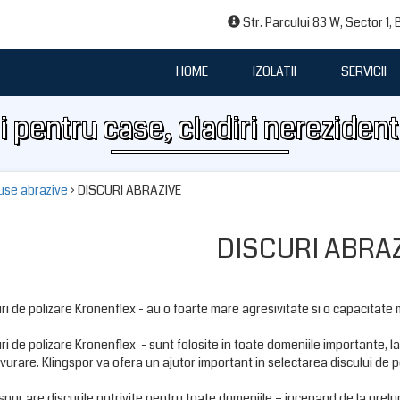
Str. Parcului 83 W, Sector 1,
HOME
IZOLATII
SERVICII
i pentru case, cladiri nerezident
use abrazive
› DISCURI ABRAZIVE
DISCURI ABRA
ri de polizare Kronenflex - au o foarte mare agresivitate si o capacitate
ri de polizare Kronenflex - sunt folosite in toate domeniile importante, la
urare. Klingspor va ofera un ajutor important in selectarea discului de pol
spor are discurile potrivite pentru toate domeniile – incepand de la preluc