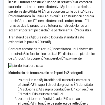
În cazul tuturor construcÈ›iilor de uz rezidenÈ›ial, comercial
sau industrial apare necesitatea izolÄƒrii pentru a diminua
pierderile de cÄƒldurÄƒ È™i a reduce costurile cu încÄƒlzirea
È™i climatizarea. În ultimii ani evoluÈ›ia costurilor cu energia
termicÄƒ precum È™i necesitatea unui confort termic È™i
fonic au dus la proiectarea tuturor construcÈ›iilor cu un
accent important pe o izolaÈ›ie performantÄƒ È™i durabilÄƒ.
Transferul de cÄƒldura într-o locuinta standard este
evidentiat în poza alÄƒturatÄƒ.
Conform acestor date rezultÄƒ necesitatea unui sistem de
termoizolaÈ›ie foarte bine realizat È™i diminuarea pierderilor
de cÄƒldurÄƒ la acoperiÈ™uri, pereÈ›i È™i pavimente.
Materialele de termoizolatie se împart în 2 categorii:
izolatorii în masÄƒ (traditionali, minerali): care au o
eficienÈ›Äƒ în raport direct de grosime È™i densitate
È™i acÈ›ioneazÄƒ asupra conducÈ›iei È™i convecÈ›iei
È™i mai puÈ›in asupra radiaÈ›iei.
izolatorii termoreflectivi (evoluaÈ›i) care au o
eficienÈ›Äƒ în funcÈ›ie de puterea de reflecÈ›ie a