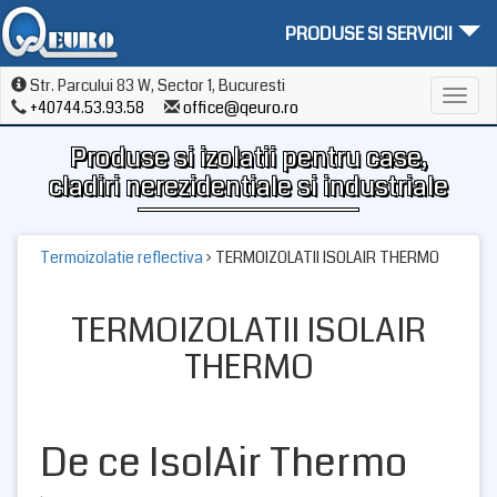
PRODUSE SI SERVICII
Str. Parcului 83 W, Sector 1, Bucuresti
Toggl
+40744.53.93.58
office@qeuro.ro
navig
Produse si izolatii pentru case,
cladiri nerezidentiale si industriale
Termoizolatie reflectiva
› TERMOIZOLATII ISOLAIR THERMO
TERMOIZOLATII ISOLAIR
THERMO
De ce IsolAir Thermo