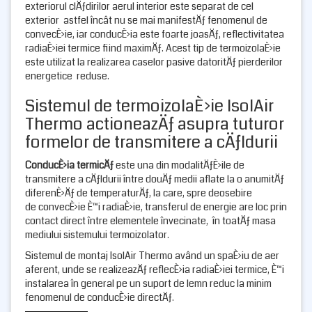
exteriorul clÄƒdirilor aerul interior este separat de cel
exterior astfel încât nu se mai manifestÄƒ fenomenul de
convecÈ›ie, iar conducÈ›ia este foarte joasÄƒ, reflectivitatea
radiaÈ›iei termice fiind maximÄƒ. Acest tip de termoizolaÈ›ie
este utilizat la realizarea caselor pasive datoritÄƒ pierderilor
energetice reduse.
Sistemul de termoizolaÈ›ie IsolAir
Thermo actioneazÄƒ asupra tuturor
formelor de transmitere a cÄƒldurii
ConducÈ›ia termicÄƒ
este una din modalitÄƒÈ›ile de
transmitere a cÄƒldurii între douÄƒ medii aflate la o anumitÄƒ
diferenÈ›Äƒ de temperaturÄƒ, la care, spre deosebire
de convecÈ›ie È™i radiaÈ›ie, transferul de energie are loc prin
contact direct între elementele învecinate, în toatÄƒ masa
mediului sistemului termoizolator.
Sistemul de montaj IsolAir Thermo având un spaÈ›iu de aer
aferent, unde se realizeazÄƒ reflecÈ›ia radiaÈ›iei termice, È™i
instalarea în general pe un suport de lemn reduc la minim
fenomenul de conducÈ›ie directÄƒ.