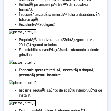
ReflectÄƒ pe ambele pÄƒrti 97% din radiaÈ›ia
termicÄƒ;
ÎnlocuieÈ™te izolaÈ›ia mineralÄƒ, folia anticondens È™i
folia de apÄƒ;
RezistenÈ›Äƒ 300kg/m2;
ProprietÄƒÈ›i fonoizolatoare 23db(A) zgomot roz ,
20db(A) zgomot exterior;
Este stabil la solvenÈ›i, grÄƒsimi, tratamente aplicate
grinzilor;
Economic: greutate redusÄƒ-necesitÄƒ o singurÄƒ
persoanÄƒ pentru instalare;
Grosime redusÄƒ, câÈ™tig de spaÈ›iu interior, uÈ™or de
instalat;
Greutate micÄƒ, volum de stocare redus È™i