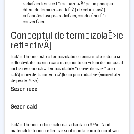
radiaÈ›iei termice È™i se bazeazÄƒ pe un principiu
diferit de termoizolare faÈ›Äƒ de cel în masÄƒ,
acÈ›ionând asupra radiaÈ›iei, conducÈ›iei È™i
convecÈ›iei.
Conceptul de termoizolaÈ›ie
reflectivÄƒ
IsolAir Thermo este o termoizolatie cu emisivitate redusa si
reflectivitate maxima care margineste un volum de aer uscat
inchis neconductiv. Termoizolatiile “conventionale” au o
ratÄƒ mare de transfer a cÄƒldurii prin radiaÈ›ie (emisivitate
de peste 70%).
Sezon rece
Sezon cald
IsolAir Thermo reduce caldura radianta cu 97%. Cand
materialele termo-reflective sunt montate în interiorul sau