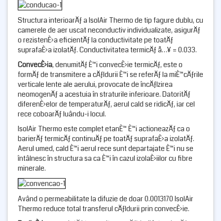
Structura interioarÄƒ a IsolAir Thermo de tip fagure dublu, cu
camerele de aer uscat neconductiv individualizate, asigurÄƒ
o rezistenÈ›a eficientÄƒ la conductivitate pe toatÄƒ
suprafaÈ›a izolatÄƒ. Conductivitatea termicÄƒ
å…¥
= 0.033.
ConvecÈ›ia
, denumitÄƒ È™i convecÈ›ie termicÄƒ, este o
formÄƒ de transmitere a cÄƒldurii È™i se referÄƒ la miÈ™cÄƒrile
verticale lente ale aerului, provocate de încÄƒlzirea
neomogenÄƒ a acestuia în straturile inferioare. DatoritÄƒ
diferenÈ›elor de temperaturÄƒ, aerul cald se ridicÄƒ, iar cel
rece coboarÄƒ luându-i locul.
IsolAir Thermo este complet etanÈ™ È™i actioneazÄƒ ca o
barierÄƒ termicÄƒ continuÄƒ pe toatÄƒ suprafaÈ›a izolatÄƒ.
Aerul umed, cald È™i aerul rece sunt departajate È™i nu se
întâlnesc în structura sa ca È™i în cazul izolaÈ›iilor cu fibre
minerale.
Având o permeabilitate la difuzie de doar 0.0013170 IsolAir
Thermo reduce total transferul cÄƒldurii prin convecÈ›ie.