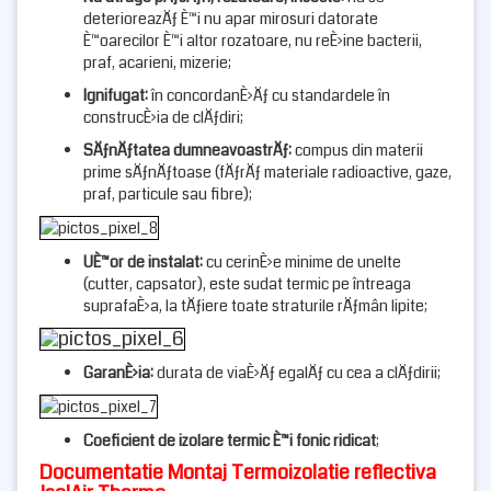
deterioreazÄƒ È™i nu apar mirosuri datorate
È™oarecilor È™i altor rozatoare, nu reÈ›ine bacterii,
praf, acarieni, mizerie;
Ignifugat
:
în concordanÈ›Äƒ cu standardele în
construcÈ›ia de clÄƒdiri;
SÄƒnÄƒtatea dumneavoastrÄƒ
:
compus din materii
prime sÄƒnÄƒtoase (fÄƒrÄƒ materiale radioactive, gaze,
praf, particule sau fibre);
UÈ™or de instalat
:
cu cerinÈ›e minime de unelte
(cutter, capsator), este sudat termic pe întreaga
suprafaÈ›a, la tÄƒiere toate straturile rÄƒmân lipite;
GaranÈ›ia:
durata de viaÈ›Äƒ egalÄƒ cu cea a clÄƒdirii;
Coeficient de izolare termic È™i fonic ridicat
;
Documentatie Montaj Termoizolatie reflectiva