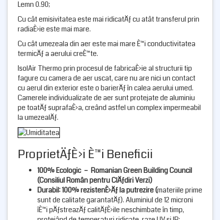
Lemn 0.90;
Cu cât emisivitatea este mai ridicatÄƒ cu atât transferul prin
radiaÈ›ie este mai mare.
Cu cât umezeala din aer este mai mare È™i conductivitatea
termicÄƒ a aerului creÈ™te.
IsolAir Thermo prin procesul de fabricaÈ›ie al structurii tip
fagure cu camera de aer uscat, care nu are nici un contact
cu aerul din exterior este o barierÄƒ în calea aerului umed.
Camerele individualizate de aer sunt protejate de aluminiu
pe toatÄƒ suprafaÈ›a, creând astfel un complex impermeabil
la umezealÄƒ.
ProprietÄƒÈ›i È™i Beneficii
100% Ecologic – Romanian Green Building Council
(Consiliul Român pentru ClÄƒdiri Verzi)
Durabil: 100% rezistenÈ›Äƒ la putrezire
(
materiile prime
sunt de calitate garantatÄƒ). Aluminiul de 12 microni
îÈ™i pÄƒstreazÄƒ calitÄƒÈ›ile neschimbate în timp,
protejând de temperaturi ridicate, raze UV si IR;