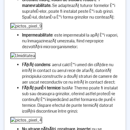
manevrabilitate.
Se adapteazÄƒ tuturor formelor È™i
suprafeÈ›elor, poate fi instalat peste È™i sub grinzi.
SpaÈ›iul, distanÈ›a È™i forma grinzilor nu conteazÄƒ;
Impermeabilitate
: este impermeabil la apÄƒ È™i vapori,
nu înmagazineazÄƒ umezeala, fiind nepropice
dezvoltÄƒrii microorganismelor;
FÄƒrÄƒ condens
: aerul cald È™i umed din clÄƒdire nu
intrÄƒ în contact cu aerul rece de afarÄƒ, datoritÄƒ
principiului constructiv a douÄƒ straturi de camere de
aer uscat neconductiv ce nu intrÄƒ în contact direct;
FÄƒrÄƒ punÈ›i termice:
IsolAir Thermo poate fi instalat
sub sau deasupra grinzilor, oferind astfel protecÈ›ie
continuÄƒ È™i împiedicând astfel formarea de punÈ›i
termice. Dispare efectul de punte termicÄƒ datorat
izolÄƒrii discontinue între grinzi;
Nu atrage pÄƒsÄƒri, rozatoare, insecte
:
nu se